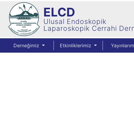
ELCD
Ulusal Endoskopik
Laparoskopik Cerrahi Der
Derneğimiz
Etkinliklerimiz
Yayınları