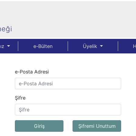
neği
mız
e-Bülten
Üyelik
H
e-Posta Adresi
Şifre
Giriş
Şifremi Unuttum