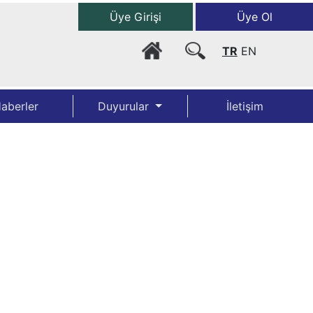
Üye Girişi
Üye Ol
TR
EN
aberler
Duyurular
İletişim