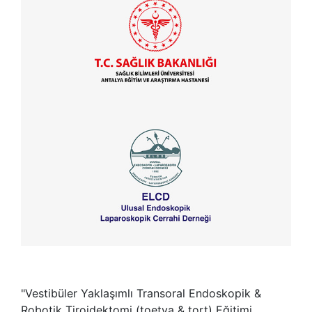
"Vestibüler Yaklaşımlı Transoral Endoskopik &
Robotik Tiroidektomi (toetva & tort) Eğitimi