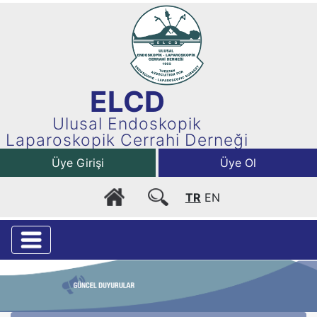
ELCD
Ulusal Endoskopik
Laparoskopik Cerrahi Derneği
Üye Girişi
Üye Ol
TR
EN